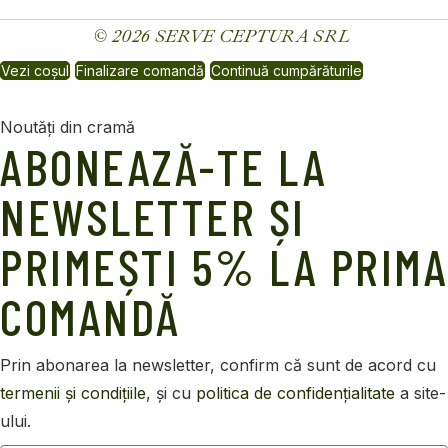
© 2026
SERVE CEPTURA SRL
Vezi coșul
Finalizare comandă
Continuă cumpărăturile
Noutăți din cramă
ABONEAZĂ-TE LA
NEWSLETTER ȘI
PRIMEȘTI 5% LA PRIMA
COMANDĂ
Prin abonarea
la
newsletter, confirm
că
sunt
de acord cu
termenii
și
condițiile
,
și
cu
politica
de
confidențialitate
a
site
-
ului.