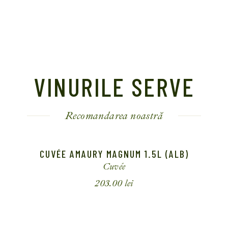
VINURILE SERVE
Recomandarea noastră
CUVÉE GUY DE POIX (ROȘU)
Cuvée
233.50
lei