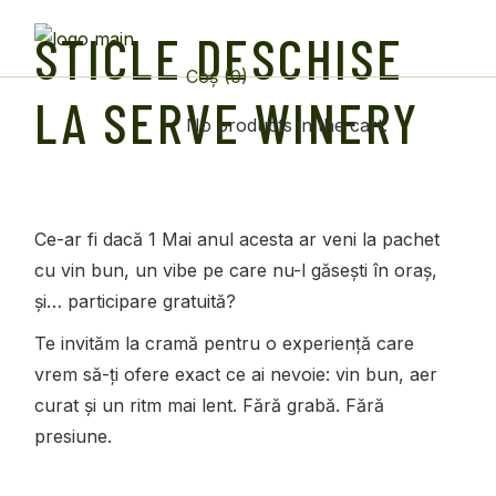
Skip
to
STICLE DESCHISE
the
content
(0)
LA SERVE WINERY
No products in the cart.
Ce-ar fi dacă 1 Mai anul acesta ar veni la pachet
cu vin bun, un vibe pe care nu-l găsești în oraș,
și… participare gratuită?
Te invităm la cramă pentru o experiență care
vrem să-ți ofere exact ce ai nevoie: vin bun, aer
curat și un ritm mai lent. Fără grabă. Fără
presiune.