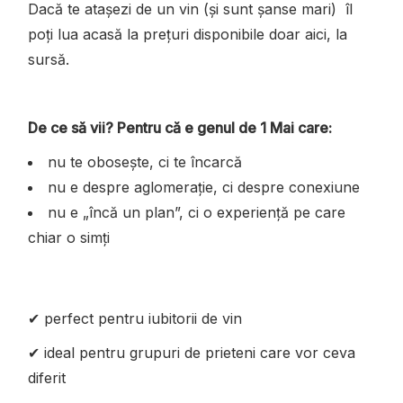
Dacă te atașezi de un vin (și sunt șanse mari) îl
poți lua acasă la prețuri disponibile doar aici, la
sursă.
De ce să vii? Pentru că e genul de 1 Mai care:
nu te obosește, ci te încarcă
nu e despre aglomerație, ci despre conexiune
nu e „încă un plan”, ci o experiență pe care
chiar o simți
✔ perfect pentru iubitorii de vin
✔ ideal pentru grupuri de prieteni care vor ceva
diferit