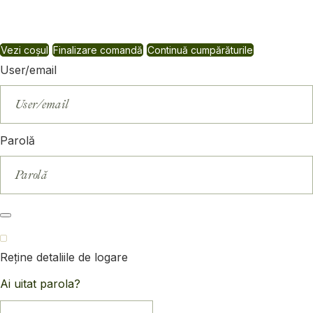
Vezi coșul
Finalizare comandă
Continuă cumpărăturile
User/email
Parolă
Reține detaliile de logare
Ai uitat parola?