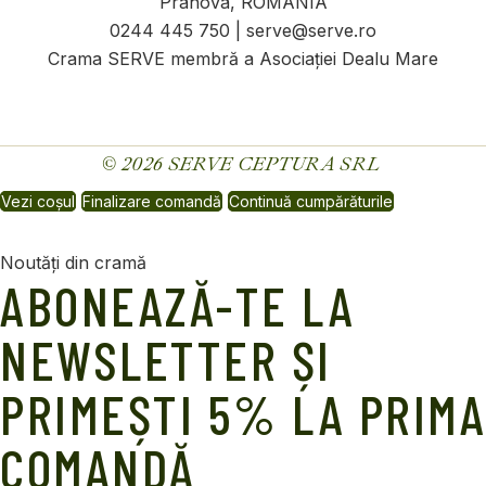
Prahova, ROMANIA
0244 445 750 | serve@serve.ro
Crama SERVE membră a Asociației Dealu Mare
© 2026
SERVE CEPTURA SRL
Vezi coșul
Finalizare comandă
Continuă cumpărăturile
Noutăți din cramă
ABONEAZĂ-TE LA
NEWSLETTER ȘI
PRIMEȘTI 5% LA PRIMA
COMANDĂ