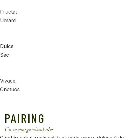
Fructat
Umami
Dulce
Sec
Vivace
Onctuos
PAIRING
Cu ce merge vinul ales
Când în pahar regăsești fagure de miere, dulceață de