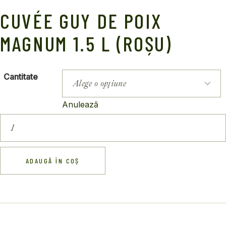
CUVÉE GUY DE POIX
MAGNUM 1.5 L (ROȘU)
Cantitate
Anulează
Cuvée
Guy
de
Poix
Magnum
1.5
ADAUGĂ ÎN COȘ
L
(roșu)
quantity