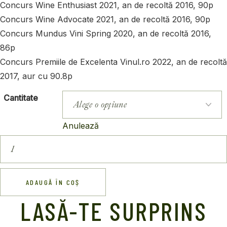
Concurs Wine Enthusiast 2021, an de recoltă 2016, 90p
Concurs Wine Advocate 2021, an de recoltă 2016, 90p
Concurs Mundus Vini Spring 2020, an de recoltă 2016,
86p
Concurs Premiile de Excelenta Vinul.ro 2022, an de recoltă
2017, aur cu 90.8p
Cantitate
Anulează
Cuvée
Guy
de
Poix
Magnum
1.5
ADAUGĂ ÎN COȘ
L
(roșu)
LASĂ-TE SURPRINS
quantity