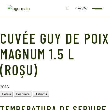
Skip
to
(0)
the
content
CUVÉE GUY DE POIX
MAGNUM 1.5 L
(ROȘU)
2018
Detalii
Descriere
Distincții
TEMPERATURA DE SERVIRE