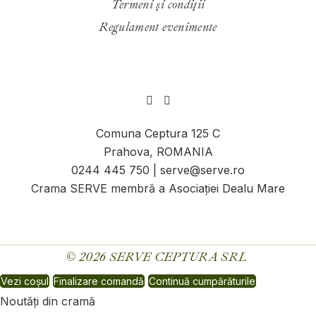
Termeni și condiții
Regulament evenimente
Comuna Ceptura 125 C
Prahova, ROMANIA
0244 445 750 | serve@serve.ro
Crama SERVE membră a Asociației Dealu Mare
© 2026
SERVE CEPTURA SRL
Vezi coșul
Finalizare comandă
Continuă cumpărăturile
Noutăți din cramă