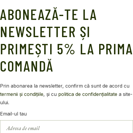
ABONEAZĂ-TE LA
NEWSLETTER ȘI
PRIMEȘTI 5% LA PRIMA
COMANDĂ
Prin abonarea
la
newsletter, confirm
că
sunt
de acord cu
termenii
și
condițiile
,
și
cu
politica
de
confidențialitate
a
site
-
ului.
Email-ul tau