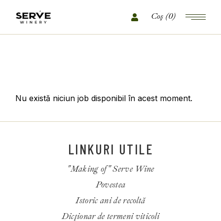
(0)
No posts were found for provided query
parameters.
LINKURI UTILE
"Making of" Serve Wine
Povestea
Istoric ani de recoltă
Dicționar de termeni viticoli